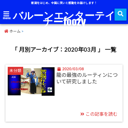
新潟をはじめ、全国に笑いと感動をお届けします！
バルーンエンターテイ
ナーfoozy
menu
ホーム
>
「 月別アーカイブ：2020年03月 」 一覧
2020/03/08
未分類
龍の最強のルーティンにつ
いて研究しました
この記事を読む