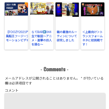
【FOOZY2021PV】
らてBAR
044
龍の最強のルー
＜上級向け＞ト
風船王フージープロ
生で駄話～アニ
ティンについて
ランスフォーム
モーションビデオ
メ・進撃の巨人
研究しました
ネタに初挑戦で
を語る～
す！
Comments
-
-
メールアドレスが公開されることはありません。
*
が付いている
欄は必須項目です
コメント