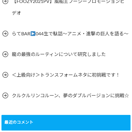
【FOOZY2021PV】風船王フージープロモーションビ
デオ
らてBAR
044生で駄話～アニメ・進撃の巨人を語る～
龍の最強のルーティンについて研究しました
＜上級向け＞トランスフォームネタに初挑戦です！
クルクルリンコルーン、夢のダブルバージョンに挑戦☆
最近のコメント